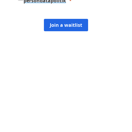
persondatapolitik
Join a waitlist